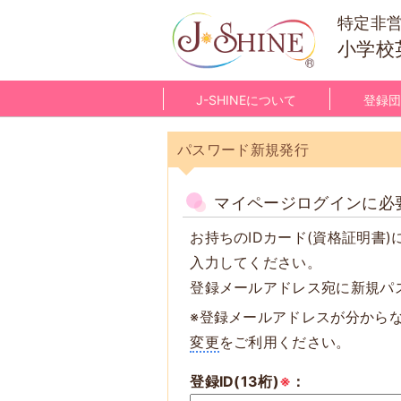
特定非
小学校
J-SHINEについて
登録団
パスワード新規発行
マイページログインに必
お持ちのIDカード(資格証明書
入力してください。
登録メールアドレス宛に新規パ
※登録メールアドレスが分から
変更
をご利用ください。
登録ID(13桁)
※
：